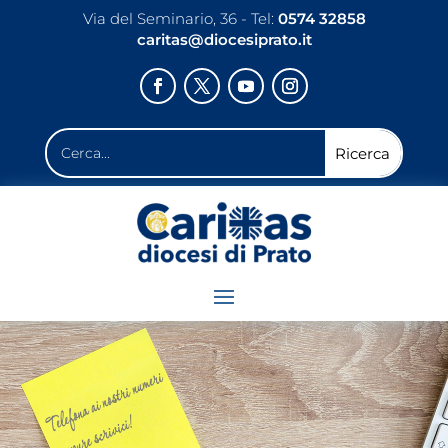
Via del Seminario, 36 - Tel:
0574 32858
caritas@diocesiprato.it