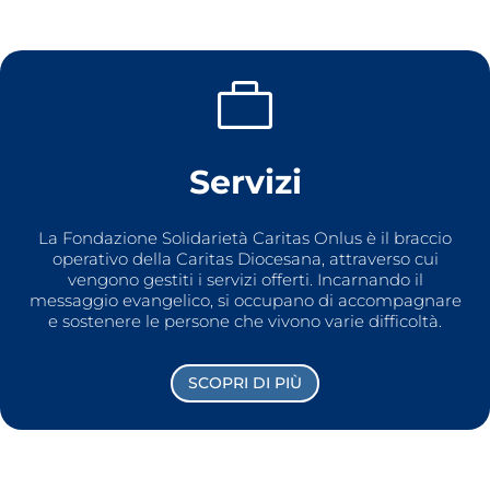

Servizi
La Fondazione Solidarietà Caritas Onlus è il braccio
operativo della Caritas Diocesana, attraverso cui
vengono gestiti i servizi offerti. Incarnando il
messaggio evangelico, si occupano di accompagnare
e sostenere le persone che vivono varie difficoltà.
SCOPRI DI PIÙ